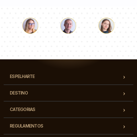
Łukasz
Paulina
Dorota
Nossa equipe de consultores responderá suas perguntas!
ESPELHARTE
DESTINO
CATEGORIAS
REGULAMENTOS