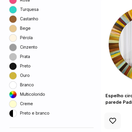
Turquesa
Castanho
Bege
Pérola
Cinzento
Prata
Preto
Ouro
Branco
Multicolorido
Espelho cir
parede Padr
Creme
Preto e branco