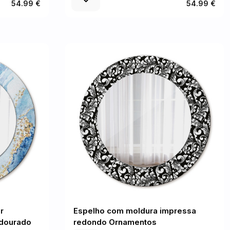
54.99 €
54.99 €
r
Espelho com moldura impressa
 dourado
redondo Ornamentos