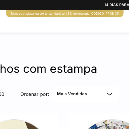
14 DIAS PA
Todos os produtos da oferta standard com 5% de desconto. CÓDIGO: PROMO5
lhos com estampa
00
Ordenar por:
Mais Vendidos