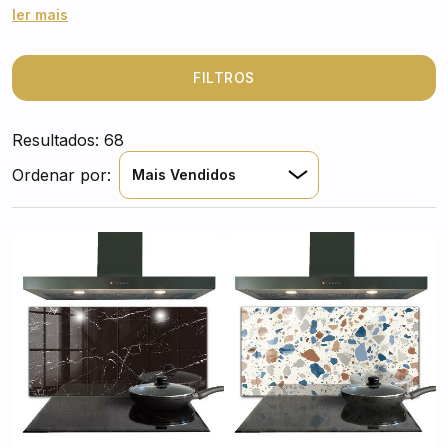
elegantes painéis de vidro
com diversas estruturas,
ler mais
proporcionando um acabamento sofisticado e
duradouro. Explore nossa coleção de
painéis para
cozinhas com estruturas
que combinam modernidade
FILTROS
e resistência, garantindo beleza e proteção para seu
espaço culinário. Visite nossa loja online e renove sua
Resultados: 68
cozinha com qualidade e design.
Ordenar por:
Mais Vendidos