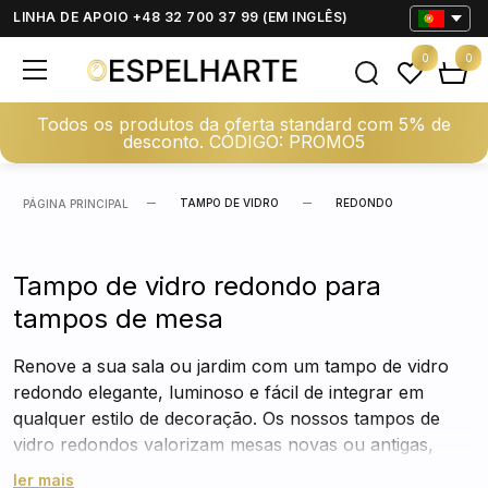
LINHA DE APOIO +48 32 700 37 99 (EM INGLÊS)
0
0
Todos os produtos da oferta standard com 5% de
desconto. CÓDIGO: PROMO5
TAMPO DE VIDRO
REDONDO
PÁGINA PRINCIPAL
Tampo de vidro redondo para
tampos de mesa
Renove a sua sala ou jardim com um tampo de vidro
redondo elegante, luminoso e fácil de integrar em
qualquer estilo de decoração. Os nossos tampos de
vidro redondos valorizam mesas novas ou antigas,
protegem a superfície
e dão um toque
ler mais