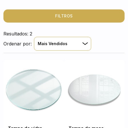
contemporâneo ao ambiente. Descubra como os
tampos em vidro
transformam a sua mesa num
verdadeiro ponto de destaque
.
FILTROS
Resultados: 2
Ordenar por:
Mais Vendidos