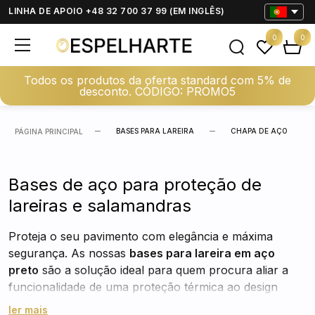
LINHA DE APOIO +48 32 700 37 99 (EM INGLÊS)
0
0
Todos os produtos da oferta standard com 5% de
desconto. CÓDIGO: PROMO5
BASES PARA LAREIRA
CHAPA DE AÇO
PÁGINA PRINCIPAL
Bases de aço para proteção de
lareiras e salamandras
Proteja o seu pavimento com elegância e máxima
segurança. As nossas
bases para lareira em aço
preto
são a solução ideal para quem procura aliar a
funcionalidade de uma proteção térmica ao design
sofisticado do home decor. Fabricadas em chapa de
ler mais