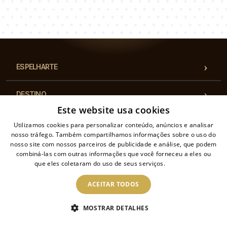
Łukasz
Paulina
Dorota
Nossa equipe de consultores responderá suas perguntas!
ESPELHARTE
DESTINO
Este website usa cookies
CATEGORIAS
Utilizamos cookies para personalizar conteúdo, anúncios e analisar
nosso tráfego. Também compartilhamos informações sobre o uso do
nosso site com nossos parceiros de publicidade e análise, que podem
REGULAMENTOS
combiná-las com outras informações que você forneceu a eles ou
que eles coletaram do uso de seus serviços.
Ler mais
CONTATO
ACEITAR TODOS
MOSTRAR DETALHES
2026 Todos os direitos reservados.