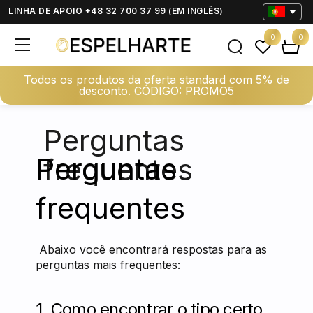
LINHA DE APOIO +48 32 700 37 99 (EM INGLÊS)
0
0
Todos os produtos da oferta standard com 5% de
desconto. CÓDIGO: PROMO5
Perguntas
Perguntas
frequentes
frequentes
Abaixo você encontrará respostas para as
perguntas mais frequentes:
1.
Como encontrar o tipo certo