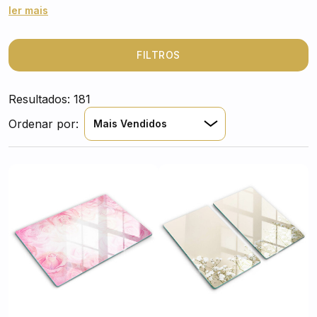
enquanto adicionam um toque de natureza ao
ler mais
ambiente. Perfeitas para amantes da jardinagem ou
para quem deseja uma cozinha mais alegre e vibrante,
essas tábuas transformam o espaço em um refúgio de
FILTROS
beleza natural. Além de práticas, elas celebram a
vitalidade e a cor das flores e plantas. Deixe sua
Resultados: 181
cozinha florescer com estilo.
Ordenar por:
Mais Vendidos