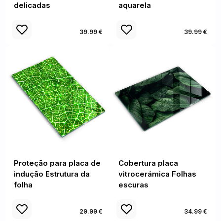
delicadas
aquarela
39.99 €
39.99 €
Proteção para placa de
Cobertura placa
indução Estrutura da
vitrocerámica Folhas
folha
escuras
29.99 €
34.99 €