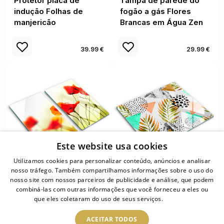
Protetor placa de
Tampa de parede do
indução Folhas de
fogão a gás Flores
manjericão
Brancas em Água Zen
39.99 €
29.99 €
Este website usa cookies
Utilizamos cookies para personalizar conteúdo, anúncios e analisar
nosso tráfego. Também compartilhamos informações sobre o uso do
nosso site com nossos parceiros de publicidade e análise, que podem
Placa de proteção para
Tábua protetora Padrão
combiná-las com outras informações que você forneceu a eles ou
o fogão Flores
de folha Boho
que eles coletaram do uso de seus serviços.
Ler mais
vermelhas papoilas
ACEITAR TODOS