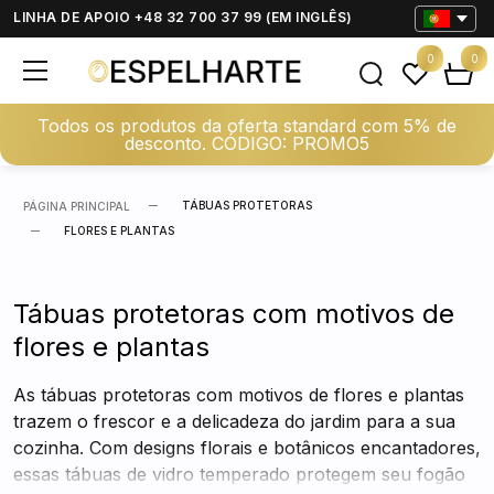
LINHA DE APOIO +48 32 700 37 99 (EM INGLÊS)
0
0
Todos os produtos da oferta standard com 5% de
desconto. CÓDIGO: PROMO5
TÁBUAS PROTETORAS
PÁGINA PRINCIPAL
FLORES E PLANTAS
Tábuas protetoras com motivos de
flores e plantas
As tábuas protetoras com motivos de flores e plantas
trazem o frescor e a delicadeza do jardim para a sua
cozinha. Com designs florais e botânicos encantadores,
essas tábuas de vidro temperado protegem seu fogão