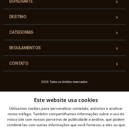
ESPELHARTE
DESTINO
CATEGORIAS
REGULAMENTOS
CONTATO
2026 Todos os direitos reservados.
Este website usa cookies
Utilizamos cookies para personalizar conteúdo, anúncios e analisar
nosso tráfego. Também compartilhamos informações sobre o uso do
nosso site com nossos parceiros de publicidade e análise, que podem
combiná-las com outras informações que você forneceu a eles ou que