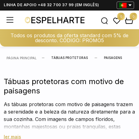
LINHA DE APOIO +48 32 700 37 99 (EM INGLÊS)
0
0
Todos os produtos da oferta standard com 5% de
desconto. CÓDIGO: PROMO5
TÁBUAS PROTETORAS
PAISAGENS
PÁGINA PRINCIPAL
Tábuas protetoras com motivo de
paisagens
As tábuas protetoras com motivo de paisagens trazem
a serenidade e a beleza da natureza diretamente para a
sua cozinha. Com imagens de campos floridos,
montanhas majestosas ou praias tranquilas, estas
tábuas feitas de vidro temperado protegem o seu fogão
ler mais