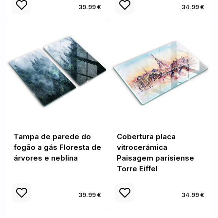
39.99 €
34.99 €
Tampa de parede do
Cobertura placa
fogão a gás Floresta de
vitrocerámica
árvores e neblina
Paisagem parisiense
Torre Eiffel
39.99 €
34.99 €