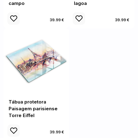
campo
lagoa
39.99 €
39.99 €
Tábua protetora
Paisagem parisiense
Torre Eiffel
39.99 €