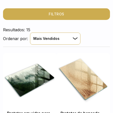
enquanto transformam o ambiente em um oásis visual.
Cada peça é uma obra de arte que evoca sensações de
paz e tranquilidade. Além de práticas, elas transportam
FILTROS
a sua cozinha para os mais belos cenários naturais.
Deixe-se encantar pela beleza do mundo, mesmo
Resultados: 15
enquanto prepara suas refeições.
Ordenar por:
Mais Vendidos