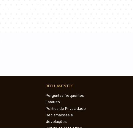
s perguntas!
m
REGULAMENTOS
Perguntas frequentes
Estatuto
Política de Privacidade
Reclamações e
devoluções
Direito de rescindir o