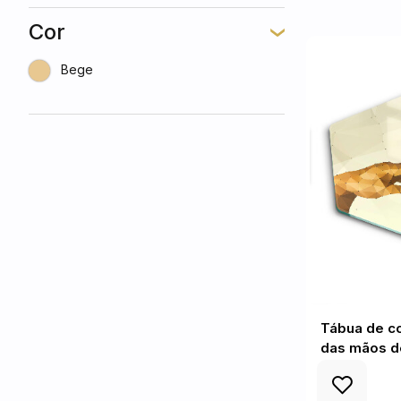
Cor
Bege
Tábua de co
das mãos d