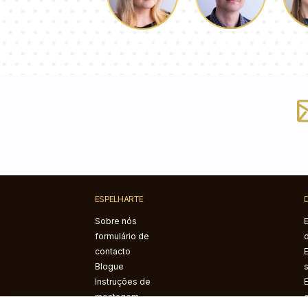
Łukasz
P
Dorota
ESPELHARTE
Sobre nós
formulário de
contacto
Blogue
Instruções de
montagem