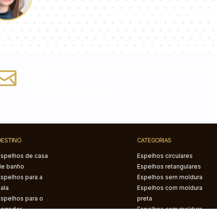
responderá sua
aulina
Preencha o formulário ou envie-nos uma mensage
para
info@espelharte.pt
DESTINO
CATEGORIAS
Espelhos de casa
Espelhos circulares
de banho
Espelhos retangulares
Espelhos para a
Espelhos sem moldura
sala
Espelhos com moldura
Espelhos para o
preta
corredor
Espelhos com moldura