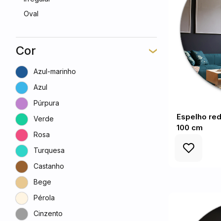
Oval
Cor
Azul-marinho
Azul
Púrpura
Espelho re
Verde
100 cm
Rosa
Turquesa
Castanho
Bege
Pérola
Cinzento