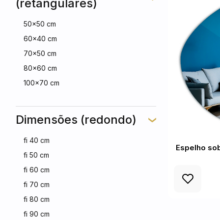
(retangulares)
50x50 cm
60x40 cm
70x50 cm
80x60 cm
100x70 cm
Dimensões (redondo)
fi 40 cm
Espelho so
fi 50 cm
fi 60 cm
fi 70 cm
fi 80 cm
fi 90 cm