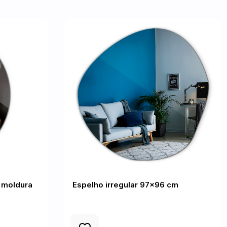
 moldura
Espelho irregular 97x96 cm