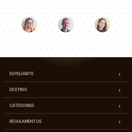
Łukasz
Paulina
Dorota
Nossa equipe de consultores responderá suas perguntas!
ESPELHARTE
DESTINO
CATEGORIAS
REGULAMENTOS