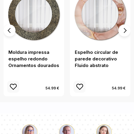
Moldura impressa
Espelho circular de
espelho redondo
parede decorativo
Ornamentos dourados
Fluido abstrato
54.99 €
54.99 €