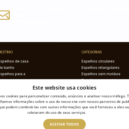
Preencha o formulário ou envie-nos uma mensage
para
info@espelharte.pt
DESTINO
CATEGORIAS
Espelhos de casa
Espelhos circulares
de banho
Espelhos retangulares
Espelhos para a
Espelhos sem moldura
sala
Espelhos com moldura
Este website usa cookies
Espelhos para o
preta
corredor
Espelhos com moldura
mos cookies para personalizar conteúdo, anúncios e analisar nosso tráfego
Espelhos para o
branca
lhamos informações sobre o uso do nosso site com nossos parceiros de publ
quarto
Espelhos com
 que podem combiná-las com outras informações que você forneceu a eles ou
iluminação LED
coletaram do uso de seus serviços.
Ler mais
Espelhos com estampa
ACEITAR TODOS
Espelhos irregulares