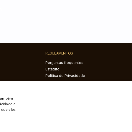
m
REGULAMENTOS
Perguntas frequentes
Estatuto
Política de Privacidade
Reclamações e
devoluções
Direito de rescindir o
. Também
contrato
icidade e
 que eles