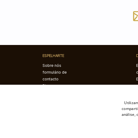
ESPELHARTE
Sobre nós
formulário de
contacto
Blogue
Instruções de
montagem
Utiliza
comparti
análise,