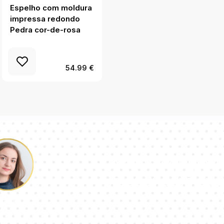
Espelho com moldura
Espelho com moldura
impressa redondo
impressa redondo
Pedra cor-de-rosa
Espinhos coloridos
54.99 €
Nossa equipe d
responderá sua
aulina