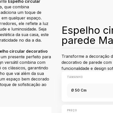
ante
Espelho circular
o
, que combina
o adiciona um toque de
e em qualquer espaço.
redores, ele reflete a luz
Espelho ci
de e luminosidade. Seja
estética da sua casa, este
parede Ma
ticidade no dia a dia.
elho circular decorativo
Transforme a decoração do
um presente perfeito para
decorativo de parede com
gn versátil combina com
é os clássicos, garantindo
funcionalidade e design sof
ho que vai além da sua
TAMANHO
e um espaço bem decorado
toque de sofisticação ao
Ø 50 Cm
PREÇO