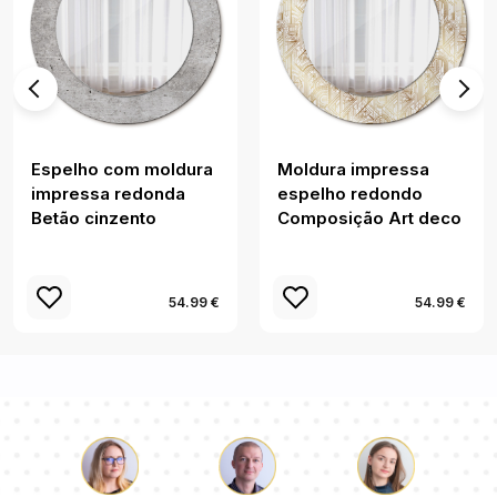
Espelho com moldura
Moldura impressa
impressa redonda
espelho redondo
Betão cinzento
Composição Art deco
54.99 €
54.99 €