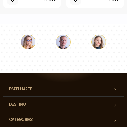
79.99 €
79.99 €
Łukasz
Paulina
Dorota
Nossa equipe de consultores responderá suas perguntas!
ESPELHARTE
DESTINO
CATEGORIAS