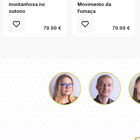
montanhosa no
Movimento da
outono
Fumaça
79.99 €
79.99 €
Łukasz
P
Dorota