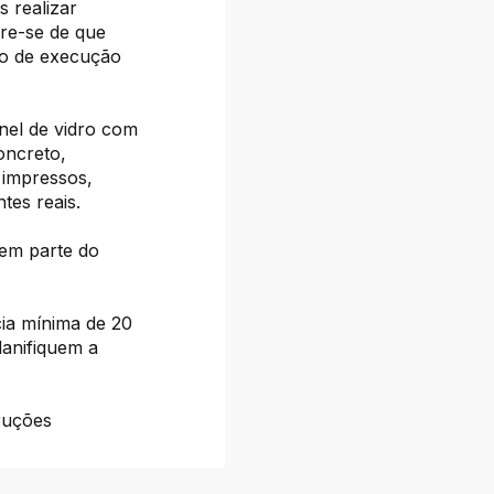
 realizar
bre-se de que
po de execução
nel de vidro com
oncreto,
 impressos,
tes reais.
zem parte do
ia mínima de 20
anifiquem a
truções