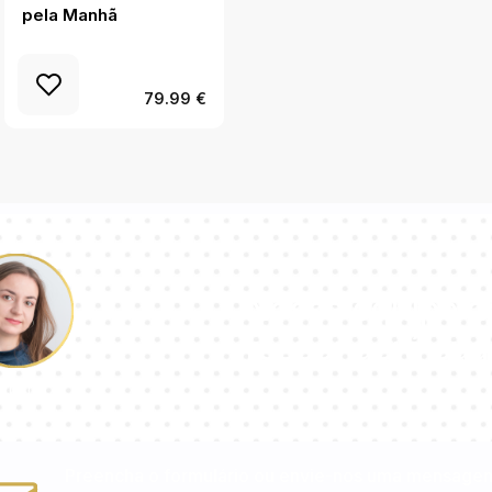
pela Manhã
preto Terazzo
79.99 €
Nossa equipe d
responderá sua
aulina
Preencha o formulário ou envie-nos uma mensage