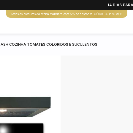
14 DIAS PA
Todos os produtos da oferta standard com 5% de desconto. CÓDIGO: PROMO5
ASH COZINHA TOMATES COLORIDOS E SUCULENTOS