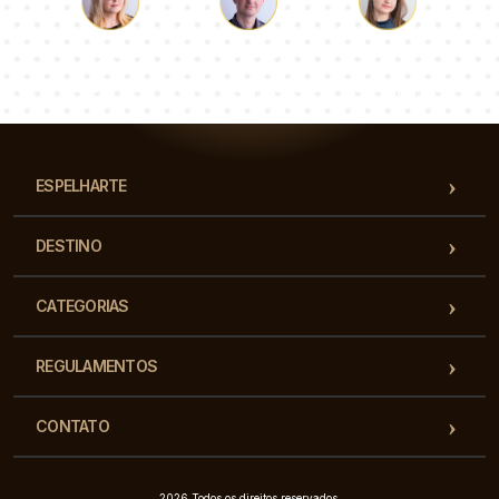
Łukasz
Paulina
Dorota
Nossa equipe de consultores responderá suas perguntas!
ESPELHARTE
DESTINO
CATEGORIAS
REGULAMENTOS
CONTATO
2026 Todos os direitos reservados.