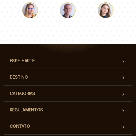
Łukasz
Paulina
Dorota
Nossa equipe de consultores responderá suas perguntas!
ESPELHARTE
DESTINO
CATEGORIAS
REGULAMENTOS
CONTATO