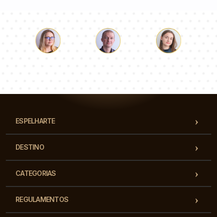
Łukasz
Paulina
Dorota
Nossa equipe de consultores responderá suas perguntas!
ESPELHARTE
DESTINO
CATEGORIAS
REGULAMENTOS