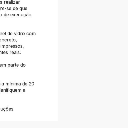
 realizar
bre-se de que
po de execução
nel de vidro com
oncreto,
 impressos,
tes reais.
zem parte do
ia mínima de 20
anifiquem a
truções