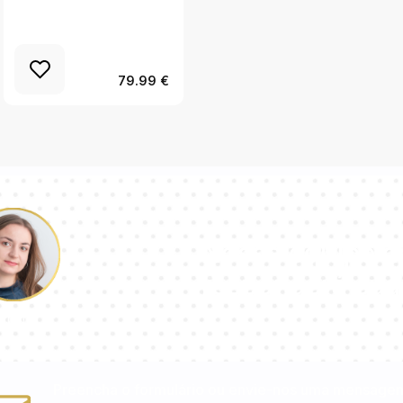
Lago Stones
79.99 €
Nossa equipe d
responderá sua
aulina
Preencha o formulário ou envie-nos uma mensage