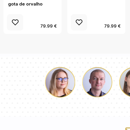
gota de orvalho
79.99 €
79.99 €
Łukasz
P
Dorota