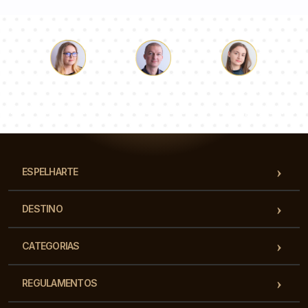
Łukasz
Paulina
Dorota
Nossa equipe de consultores responderá suas perguntas!
ESPELHARTE
DESTINO
CATEGORIAS
REGULAMENTOS