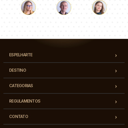
Łukasz
Paulina
Dorota
Nossa equipe de consultores responderá suas perguntas!
ESPELHARTE
DESTINO
CATEGORIAS
REGULAMENTOS
CONTATO