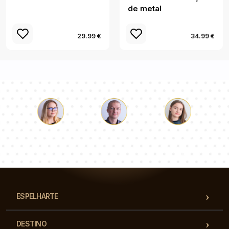
de metal
29.99 €
34.99 €
Łukasz
Paulina
Dorota
Nossa equipe de consultores responderá suas perguntas!
ESPELHARTE
DESTINO