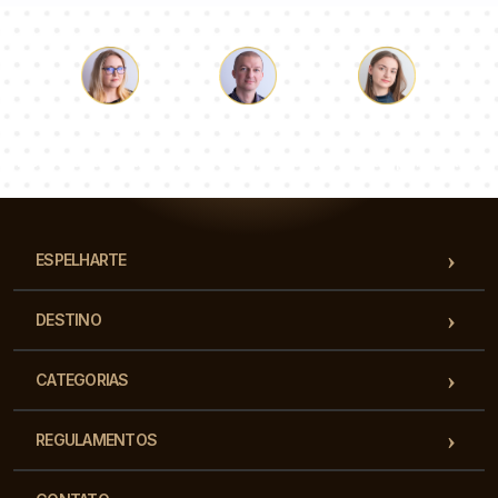
Łukasz
Paulina
Dorota
Nossa equipe de consultores responderá suas perguntas!
ESPELHARTE
DESTINO
CATEGORIAS
REGULAMENTOS