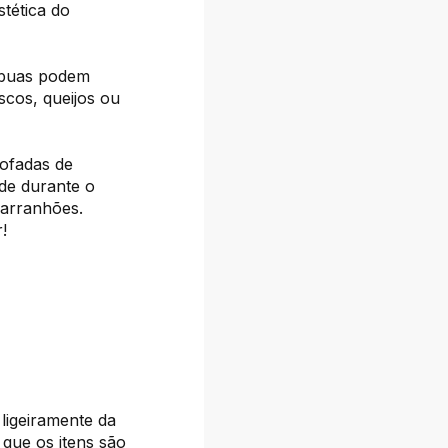
tética do
tábuas podem
scos, queijos ou
ofadas de
ade durante o
 arranhões.
!
 ligeiramente da
 que os itens são