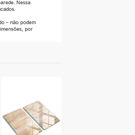
parede. Nessa
icados.
ado – não podem
dimensões, por