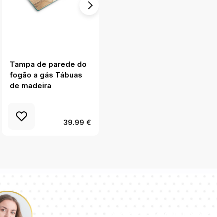
Tampa de parede do
Protetor placa
fogão a gás Tábuas
indução Estrutura com
de madeira
ouro
39.99 €
Nossa equipe d