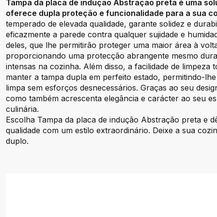
Tampa da placa de indução Abstração preta é uma so
oferece dupla proteção e funcionalidade para a sua co
temperado de elevada qualidade, garante solidez e durab
eficazmente a parede contra qualquer sujidade e humidade
deles, que lhe permitirão proteger uma maior área à volt
proporcionando uma protecção abrangente mesmo durant
intensas na cozinha. Além disso, a facilidade de limpeza
manter a tampa dupla em perfeito estado, permitindo-lh
limpa sem esforços desnecessários. Graças ao seu design
como também acrescenta elegância e carácter ao seu es
culinária.
Escolha Tampa da placa de indução Abstração preta e d
qualidade com um estilo extraordinário. Deixe a sua cozi
duplo.