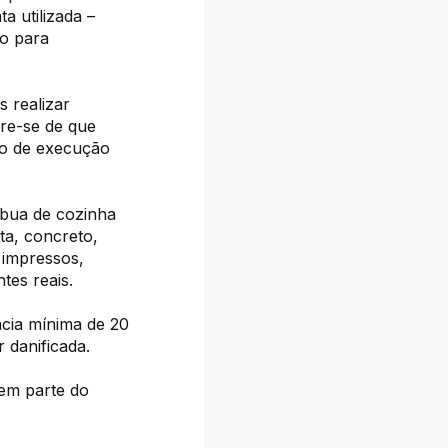
a utilizada –
vo para
 realizar
bre-se de que
po de execução
bua de cozinha
ta, concreto,
 impressos,
tes reais.
cia mínima de 20
 danificada.
zem parte do