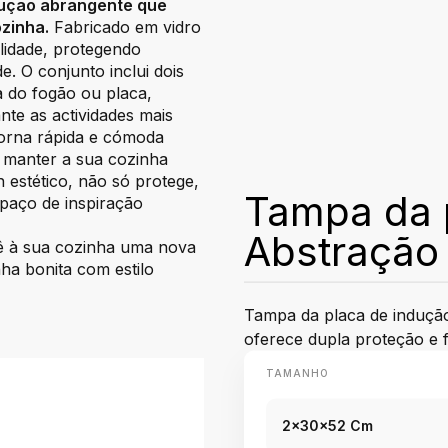
lução abrangente que
zinha.
Fabricado em vidro
ilidade, protegendo
. O conjunto inclui dois
a do fogão ou placa,
e as actividades mais
 torna rápida e cómoda
e manter a sua cozinha
 estético, não só protege,
Tampa da 
paço de inspiração
Abstração 
ê à sua cozinha uma nova
nha bonita com estilo
Tampa da placa de induçã
oferece dupla proteção e 
TAMANHO
2x30x52 Cm