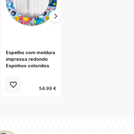
Espelho com moldura
Espelho com moldura
impressa redondo
impressa redondo
Espinhos coloridos
Mármore ônix
54.99 €