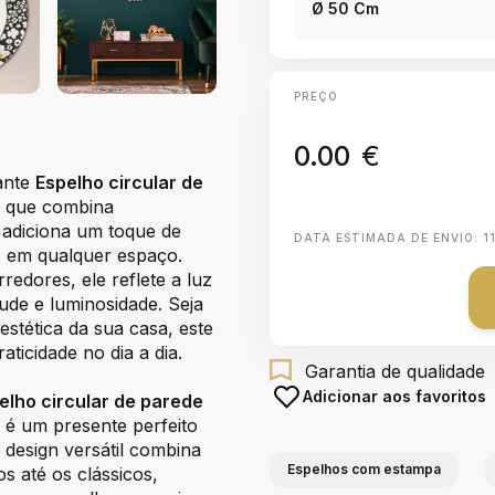
Ø 50 Cm
PREÇO
0.00
€
ante
Espelho circular de
, que combina
o adiciona um toque de
DATA ESTIMADA DE ENVIO:
1
e em qualquer espaço.
redores, ele reflete a luz
de e luminosidade. Seja
estética da sua casa, este
ticidade no dia a dia.
Garantia de qualidade
Adicionar aos favoritos
elho circular de parede
é um presente perfeito
design versátil combina
Espelhos com estampa
s até os clássicos,