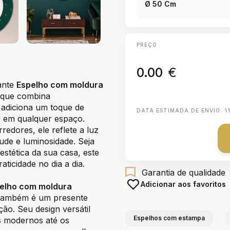
Ø 50 Cm
PREÇO
0.00
€
ante
Espelho com moldura
 que combina
o adiciona um toque de
DATA ESTIMADA DE ENVIO:
1
e em qualquer espaço.
redores, ele reflete a luz
de e luminosidade. Seja
estética da sua casa, este
ticidade no dia a dia.
Garantia de qualidade
Adicionar aos favoritos
elho com moldura
ambém é um presente
ão. Seu design versátil
Espelhos com estampa
is modernos até os