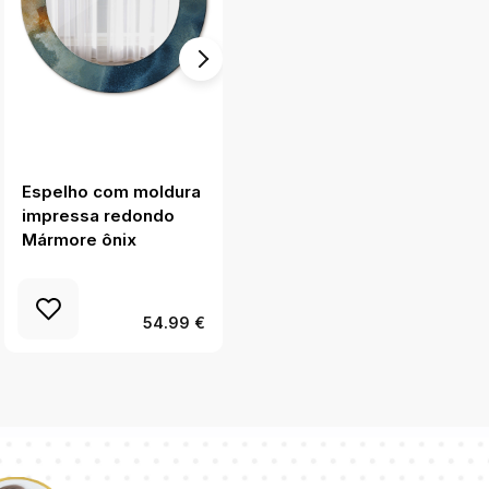
Espelho com moldura
Espelho com moldura
impressa redondo
impressa redondo
Mármore ônix
Ouro abstrato
54.99 €