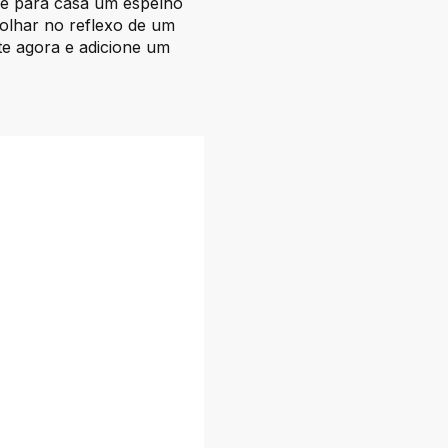
eve para casa um espelho
 olhar no reflexo de um
te agora e adicione um