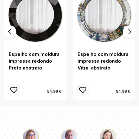
Espelho com moldura
Espelho com moldura
impressa redondo
impressa redondo
Preto abstrato
Vitral abstrato
54.99 €
54.99 €