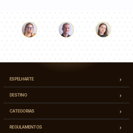
Łukasz
Paulina
Dorota
Nossa equipe de consultores responderá suas perguntas!
ESPELHARTE
DESTINO
CATEGORIAS
REGULAMENTOS