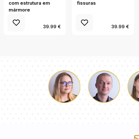
com estrutura em
fissuras
mármore
39.99 €
39.99 €
Łukasz
P
Dorota