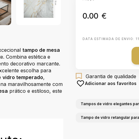
0.00
€
DATA ESTIMADA DE ENVIO:
1
xcecional
tampo de mesa
. Combina estética e
ento decorativo marcante.
celente escolha para
Garantia de qualidade
de
vidro temperado
,
Adicionar aos favoritos
mbina maravilhosamente com
esa
prático e estiloso, este
Tampos de vidro elegantes pa
Tampo de vidro retangular pa