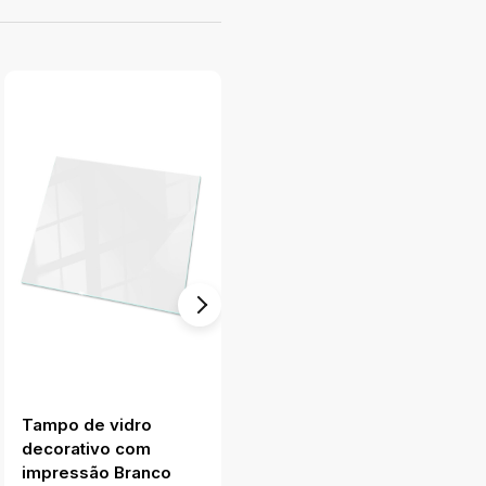
Tampo de vidro
Tampo de vidro
decorativo com
retangular Padrão
impressão Branco
com desenhos em