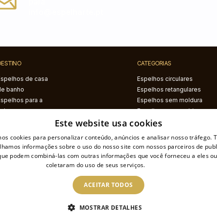
para
info@espelharte.pt
DESTINO
CATEGORIAS
Espelhos de casa
Espelhos circulares
de banho
Espelhos retangulares
Espelhos para a
Espelhos sem moldura
sala
Espelhos com moldura
Este website usa cookies
Espelhos para o
preta
corredor
Espelhos com moldura
mos cookies para personalizar conteúdo, anúncios e analisar nosso tráfego
Espelhos para o
branca
lhamos informações sobre o uso do nosso site com nossos parceiros de publ
quarto
Espelhos com
 que podem combiná-las com outras informações que você forneceu a eles ou
iluminação LED
coletaram do uso de seus serviços.
Ler mais
Espelhos com estampa
ACEITAR TODOS
Espelhos irregulares
Espelhos semicirculares
MOSTRAR DETALHES