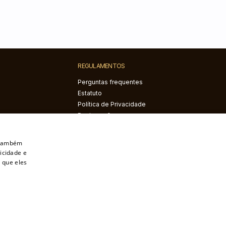
REGULAMENTOS
Perguntas frequentes
Estatuto
Política de Privacidade
Reclamações e
devoluções
Direito de rescindir o
. Também
contrato
icidade e
 que eles