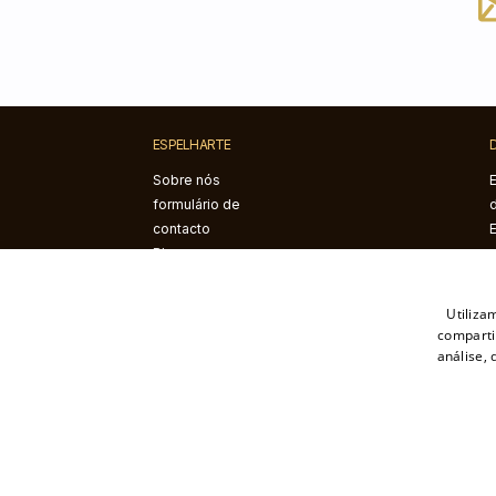
ESPELHARTE
Sobre nós
formulário de
contacto
Blogue
Instruções de
montagem
Utiliza
comparti
análise,