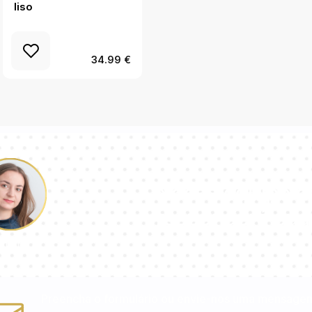
liso
mármore
34.99 €
Nossa equipe d
responderá sua
aulina
Preencha o formulário ou envie-nos uma mensage