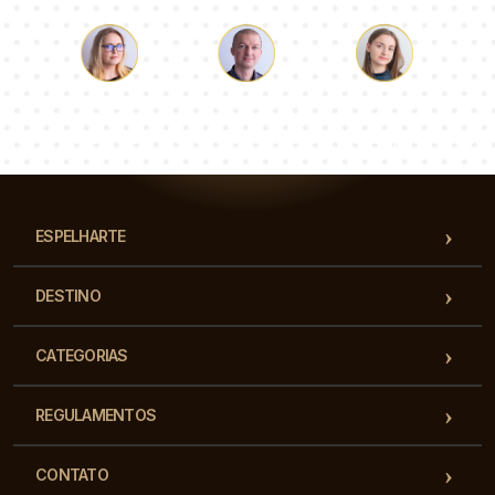
Łukasz
Paulina
Dorota
Nossa equipe de consultores responderá suas perguntas!
ESPELHARTE
DESTINO
CATEGORIAS
REGULAMENTOS
CONTATO