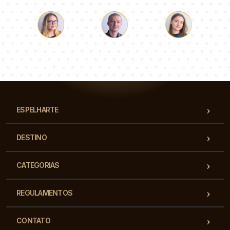
Łukasz
Paulina
Dorota
Nossa equipe de consultores responderá suas perguntas!
ESPELHARTE
DESTINO
CATEGORIAS
REGULAMENTOS
CONTATO