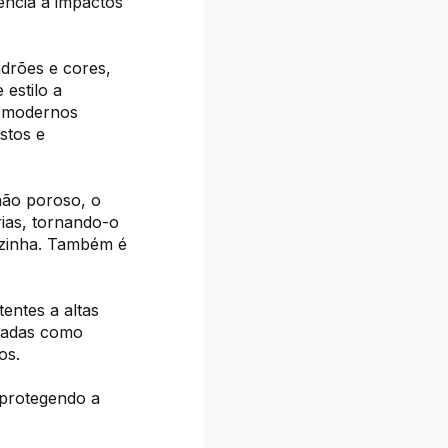
ncia a impactos
drões e cores,
 estilo a
o modernos
stos e
não poroso, o
rias, tornando-o
ozinha. Também é
tentes a altas
usadas como
os.
 protegendo a