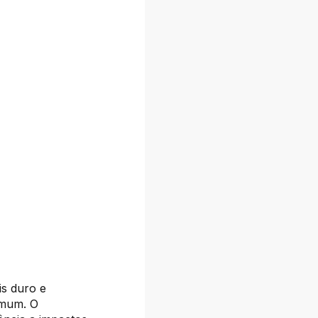
is duro e
omum. O