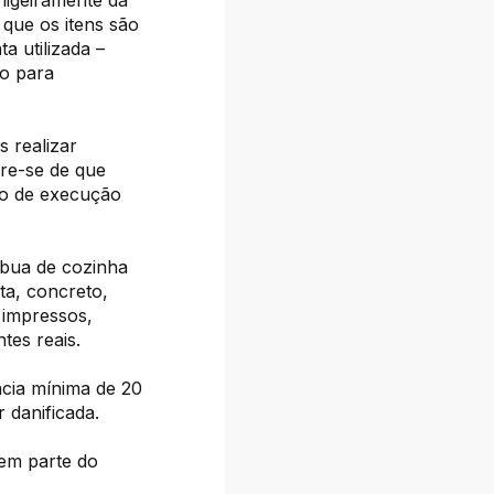
 ligeiramente da
 que os itens são
a utilizada –
vo para
 realizar
bre-se de que
po de execução
bua de cozinha
ta, concreto,
 impressos,
tes reais.
cia mínima de 20
 danificada.
zem parte do