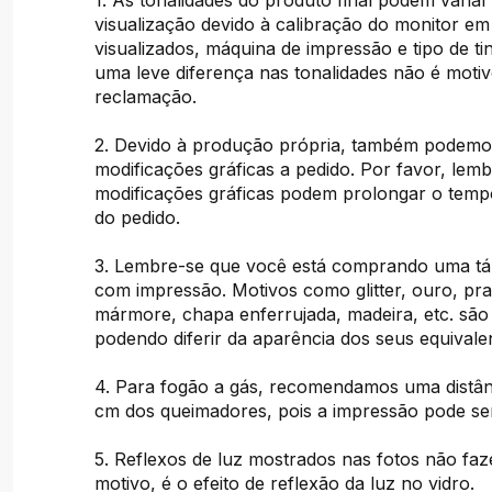
1. As tonalidades do produto final podem variar
visualização devido à calibração do monitor em
visualizados, máquina de impressão e tipo de tint
uma leve diferença nas tonalidades não é moti
reclamação.
2. Devido à produção própria, também podemos
modificações gráficas a pedido. Por favor, lem
modificações gráficas podem prolongar o tem
do pedido.
3. Lembre-se que você está comprando uma tá
com impressão. Motivos como glitter, ouro, pra
mármore, chapa enferrujada, madeira, etc. são
podendo diferir da aparência dos seus equivalen
4. Para fogão a gás, recomendamos uma distân
cm dos queimadores, pois a impressão pode ser
5. Reflexos de luz mostrados nas fotos não fa
motivo, é o efeito de reflexão da luz no vidro.