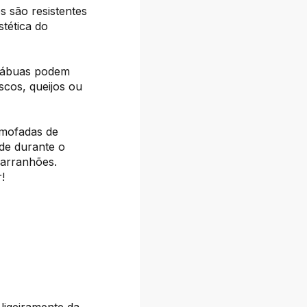
s são resistentes
tética do
 tábuas podem
scos, queijos ou
mofadas de
ade durante o
 arranhões.
!